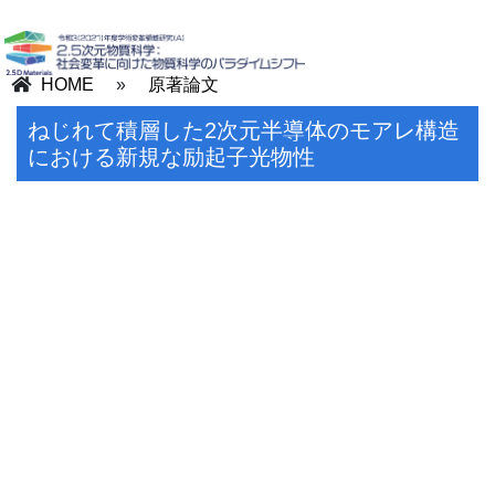
HOME
»
原著論文
ねじれて積層した2次元半導体のモアレ構造
における新規な励起子光物性