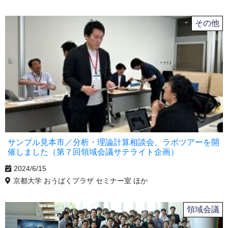
その他
サンプル見本市／分析・理論計算相談会、ラボツアーを開
催しました（第７回領域会議サテライト企画）
2024/6/15
京都大学 おうばくプラザ セミナー室 ほか
領域会議