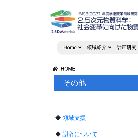
領域紹介
計画研究
Home
HOME
その他
◆
領域支援
◆
謝辞について