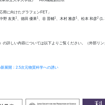
ンサ応用に向けたグラフェンFET」
1
1
1
1
2
中野 友美
、德田 優果
、谷 晋輔
、木村 雅彦
、松本 和彦
(1
25）の詳しい内容については以下よりご覧ください。（外部リン
新展開：2.5次元物質科学への誘い