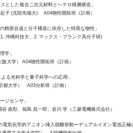
ンをベースとした複合二次元材料とヘテロ積層構造」
先端大) A04物性開拓班（計画）
ノグラフェンの精密合成と分子構造に依存した特異な物性」
(1. 沖縄科技大、2. マックス・プランク高分子研)
物理学」
A04物性開拓班（計画）
元物質による光科学と量子科学への応用」
 A03分析班（計画）
イメージセンサ」
島 昌一郎、岩川 学（三菱電機株式会社）
ラフェンの電気化学的アニオン挿入脱離挙動ーデュアルイオン電池正
大学院） A05機能創出班