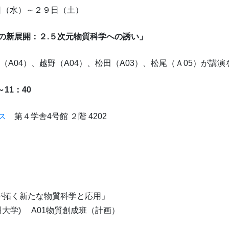
日（水）～２９日（土）
の新展開：２.５次元物質科学への誘い」
、越野（A04）、松田（A03）、松尾（Ａ05）が講演
～11：40
パス
第４学舎4号館 ２階 4202
物質が拓く新たな物質科学と応用」
A01物質創成班（計画）