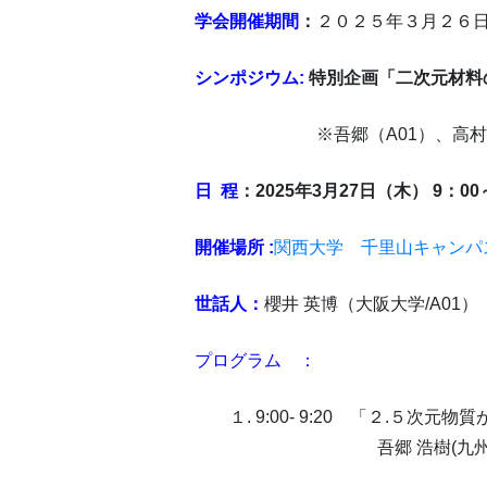
学会開催期間
：
２０２５年３月２６
シンポジウム:
特別企画「二次元材料
※吾郷（A01）、高村（A04）
日 程
：2025年3月27日（木） 9：00
開催場所 :
関西大学 千里山キャン
世話人：
櫻井 英博（大阪大学/A01）
プログラム ：
１. 9:00- 9:20 「２.５次元
吾郷 浩樹(九州大学) 