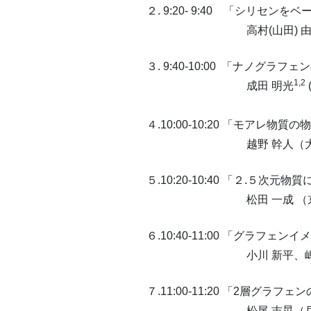
２. 9:20- 9:40 「シリセ
高村(山田) 由起子 (北陸
３. 9:40-10:00 「ナ
1,2
成田 明光
４.10:00-10:20 「モアレ物質の
越野 幹人（大阪大学） 
５.10:20-10:40 「２.５次
松田 一成 （京都大学）
６.10:40-11:00 「グラフェン
小川 新平、嶋谷 政彰、福
７.11:00-11:20 「2層グ
松尾 吉晃（兵庫県立大学