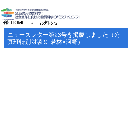
HOME
»
お知らせ
ニュースレター第23号を掲載しました（公
募班特別対談９ 若林×河野）