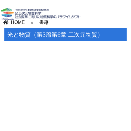
HOME
»
書籍
光と物質（第3篇第6章 二次元物質）