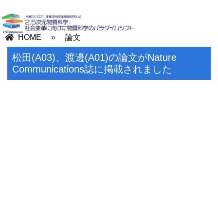
HOME
»
論文
松田(A03)、渡邊(A01)の論文がNature
Communications誌に掲載されました