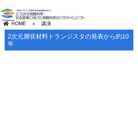
HOME
»
講演
2次元層状材料トランジスタの発表から約10
年