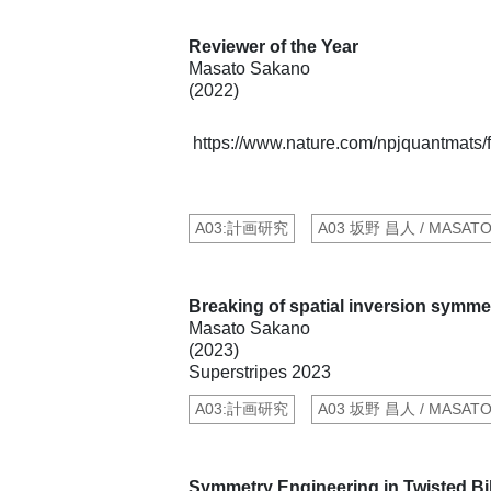
Reviewer of the Year
Masato Sakano
(2022)
https://www.nature.com/npjquantmats/f
A03:計画研究
A03 坂野 昌人 / MASAT
Breaking of spatial inversion symmet
Masato Sakano
(2023)
Superstripes 2023
A03:計画研究
A03 坂野 昌人 / MASAT
Symmetry Engineering in Twisted Bi