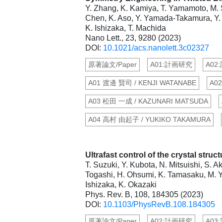
Y. Zhang, K. Kamiya, T. Yamamoto, M. S
Chen, K. Aso, Y. Yamada-Takamura, Y. 
K. Ishizaka, T. Machida
Nano Lett., 23, 9280 (2023)
DOI:
10.1021/acs.nanolett.3c02327
原著論文/Paper
A01:計画研究
A02
A01 渡邊 賢司 / KENJI WATANABE
A0
A03 松田 一成 / KAZUNARI MATSUDA
A04 高村 由起子 / YUKIKO TAKAMURA
Ultrafast control of the crystal stru
T. Suzuki, Y. Kubota, N. Mitsuishi, S. 
Togashi, H. Ohsumi, K. Tamasaku, M. Ya
Ishizaka, K. Okazaki
Phys. Rev. B, 108, 184305 (2023)
DOI:
10.1103/PhysRevB.108.184305
原著論文/Paper
A02:計画研究
A03