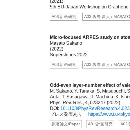
(2021)
5th EU-Japan Workshop on Graphene a
A03:計画研究
A03 坂野 昌人 / MASAT
Micro-focused ARPES study on atomi
Masato Sakano
(2022)
Superstripes 2022
A03:計画研究
A03 坂野 昌人 / MASAT
Odd-even layer-number effect of val
M. Sakano, Y. Tanaka, S. Masubuchi, S
Arita, T. Sasagawa, T. Machida, K. Ishi
Phys. Rev. Res., 4, 023247 (2022)
DOI:
10.1103/PhysRevResearch.4.02
プレス発表あり
https://www.t.u-toky
原著論文/Paper
A01:計画研究
A02