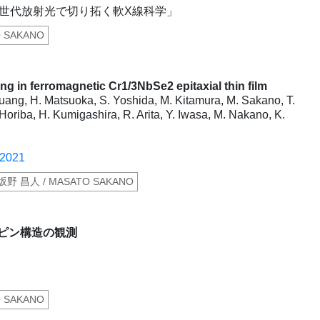
次世代放射光で切り拓く軟X線科学」
O SAKANO
ng in ferromagnetic Cr1/3NbSe2 epitaxial thin film
uang, H. Matsuoka, S. Yoshida, M. Kitamura, M. Sakano, T.
oriba, H. Kumigashira, R. Arita, Y. Iwasa, M. Nakano, K.
42021
 坂野 昌人 / MASATO SAKANO
ピン構造の観測
O SAKANO