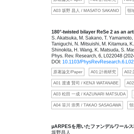
A03 坂野 昌人 / MASATO SAKANO
領
180°-twisted bilayer ReSe 2 as an a
S. Akatsuka, M. Sakano, T. Yamamoto, T
Taniguchi, N. Mitsuishi, M. Kitamura, 
Shinokita, H. Wang, K. Matsuda, S. Mas
Phys. Rev. Research, 6, L022048 (202
DOI:
10.1103/PhysRevResearch.6.L0
原著論文/Paper
A01:計画研究
A02
A01 渡邊 賢司 / KENJI WATANABE
A0
A03 松田 一成 / KAZUNARI MATSUDA
A04 笹川 崇男 / TAKAO SASAGAWA
領
µARPESを用いたファンデルワール
坂野昌人