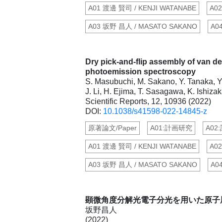
A01 渡邊 賢司 / KENJI WATANABE
A0
A03 坂野 昌人 / MASATO SAKANO
A0
Dry pick-and-flip assembly of van d
photoemission spectroscopy
S. Masubuchi, M. Sakano, Y. Tanaka, Y.
J. Li, H. Ejima, T. Sasagawa, K. Ishiza
Scientific Reports, 12, 10936 (2022)
DOI:
10.1038/s41598-022-14845-z
原著論文/Paper
A01:計画研究
A02
A01 渡邊 賢司 / KENJI WATANABE
A0
A03 坂野 昌人 / MASATO SAKANO
A0
顕微角度分解光電子分光を用いた原子
坂野昌人
(2022)