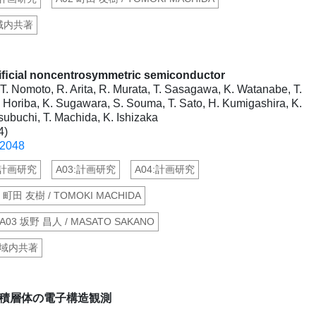
域内共著
rtiﬁcial noncentrosymmetric semiconductor
. Nomoto, R. Arita, R. Murata, T. Sasagawa, K. Watanabe, T.
K. Horiba, K. Sugawara, S. Souma, T. Sato, H. Kumigashira, K.
ubuchi, T. Machida, K. Ishizaka
4)
22048
:計画研究
A03:計画研究
A04:計画研究
2 町田 友樹 / TOMOKI MACHIDA
A03 坂野 昌人 / MASATO SAKANO
域内共著
ス積層体の電子構造観測