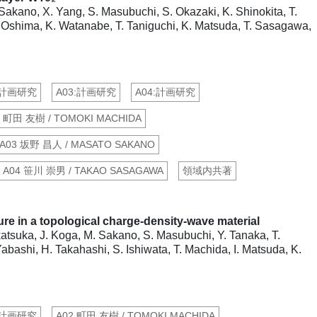
akano, X. Yang, S. Masubuchi, S. Okazaki, K. Shinokita, T.
Oshima, K. Watanabe, T. Taniguchi, K. Matsuda, T. Sasagawa,
:計画研究
A03:計画研究
A04:計画研究
2 町田 友樹 / TOMOKI MACHIDA
A03 坂野 昌人 / MASATO SAKANO
A04 笹川 崇男 / TAKAO SASAGAWA
領域内共著
cture in a topological charge-density-wave material
Akatsuka, J. Koga, M. Sakano, S. Masubuchi, Y. Tanaka, T.
bashi, H. Takahashi, S. Ishiwata, T. Machida, I. Matsuda, K.
:計画研究
A02 町田 友樹 / TOMOKI MACHIDA