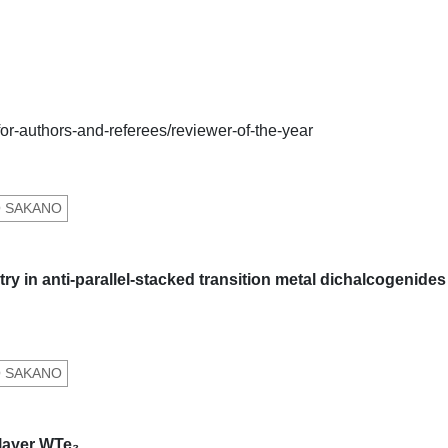
or-authors-and-referees/reviewer-of-the-year
O SAKANO
ry in anti-parallel-stacked transition metal dichalcogenides
O SAKANO
layer WTe₂