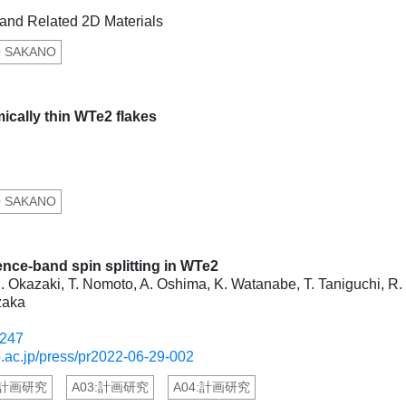
nd Related 2D Materials
O SAKANO
cally thin WTe2 flakes
O SAKANO
ence-band spin splitting in WTe2
. Okazaki, T. Nomoto, A. Oshima, K. Watanabe, T. Taniguchi, R.
zaka
3247
o.ac.jp/press/pr2022-06-29-002
:計画研究
A03:計画研究
A04:計画研究