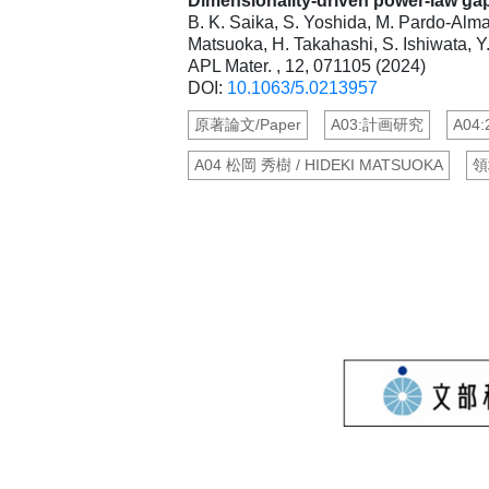
Dimensionality-driven power-law gap
B. K. Saika, S. Yoshida, M. Pardo-Alma
Matsuoka, H. Takahashi, S. Ishiwata, Y
APL Mater. , 12, 071105 (2024)
DOI:
10.1063/5.0213957
原著論文/Paper
A03:計画研究
A04
A04 松岡 秀樹 / HIDEKI MATSUOKA
領