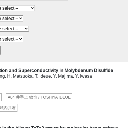
ation and Superconductivity in Molybdenum Disulfide
ng, H. Matsuoka, T. Ideue, Y. Majima, Y. Iwasa
A04 井手上 敏也 / TOSHIYA IDEUE
域内共著