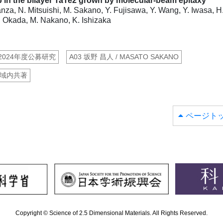
 in the bilayer TaTe2 grown by molecular-beam epitaxy
nza, N. Mitsuishi, M. Sakano, Y. Fujisawa, Y. Wang, Y. Iwasa, H
. Okada, M. Nakano, K. Ishizaka
:2024年度公募研究
A03 坂野 昌人 / MASATO SAKANO
域内共著
ページト
Copyright © Science of 2.5 Dimensional Materials. All Rights Reserved.