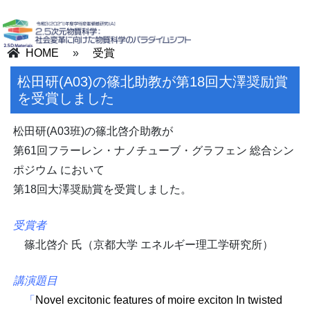
HOME
»
受賞
松田研(A03)の篠北助教が第18回大澤奨励賞
を受賞しました
松田研(A03班)の篠北啓介助教が
第61回フラーレン・ナノチューブ・グラフェン 総合シン
ポジウム において
第18回大澤奨励賞を受賞しました。
受賞者
篠北啓介 氏（京都大学 エネルギー理工学研究所）
講演題目
「
Novel excitonic features of moire exciton In twisted