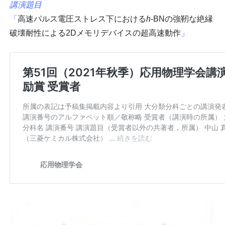
講演題目
「
高速パルス電圧ストレス下における
h
-BNの強靭な絶縁
破壊耐性による2Dメモリデバイスの超高速動作
」