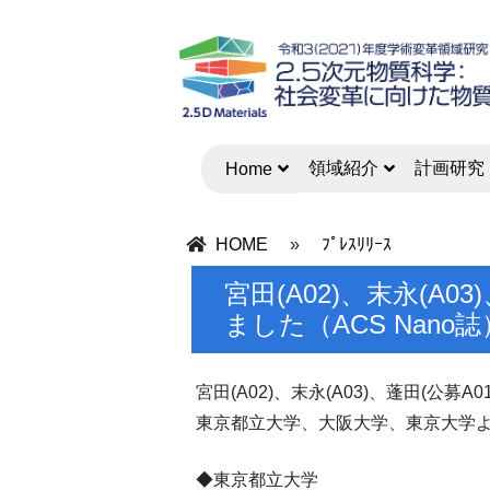
領域紹介
計画研究
Home
HOME
»
ﾌﾟﾚｽﾘﾘｰｽ
宮田(A02)、末永(A
ました（ACS Nano誌
宮田(A02)、末永(A03)、蓬田(公募A
東京都立大学、大阪大学、東京大学
◆東京都立大学