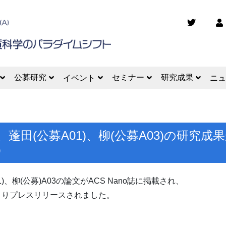
公募研究
セミナー
研究成果
イベント
ニュ
03)、蓬田(公募A01)、柳(公募A03)の研
）
01)、柳(公募)A03の論文がACS Nano誌に掲載され、
よりプレスリリースされました。