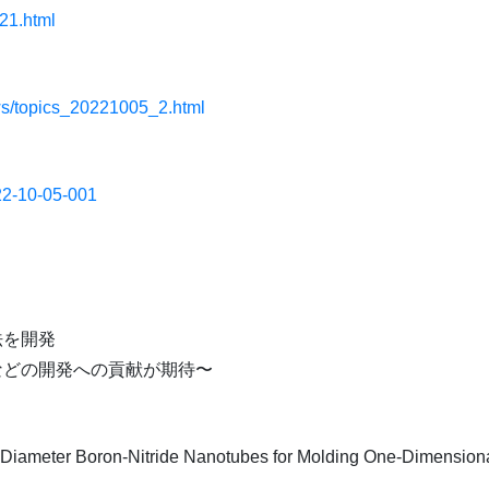
021.html
ws/topics_20221005_2.html
022-10-05-001
法を開発
などの開発への貢献が期待〜
ll-Diameter Boron-Nitride Nanotubes for Molding One-Dimension