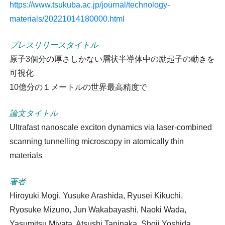
https://www.tsukuba.ac.jp/journal/technology-
materials/20221014180000.html
プレスリリースタイトル
原子3個分の厚さしかない層状半導体中の励起子の動きを
可視化
10億分の１メートルの世界最高精度で
論文タイトル
Ultrafast nanoscale exciton dynamics via laser-combined
scanning tunnelling microscopy in atomically thin
materials
著者
Hiroyuki Mogi, Yusuke Arashida, Ryusei Kikuchi,
Ryosuke Mizuno, Jun Wakabayashi, Naoki Wada,
Yasumitsu Miyata, Atsushi Taninaka, Shoji Yoshida,