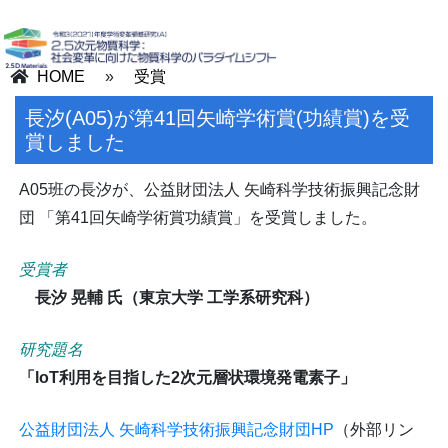
HOME
»
受賞
長汐(A05)が第41回矢崎学術賞(功績賞)を受
賞しました
A05班の長汐が、公益財団法人 矢崎科学技術振興記念財
団 「第41回矢崎学術賞功績賞」を受賞しました。
受賞者
長汐 晃輔 氏（東京大学 工学系研究科）
研究題名
「loT利用を目指した2次元層状環境発電素子」
公益財団法人 矢崎科学技術振興記念財団HP
（外部リン