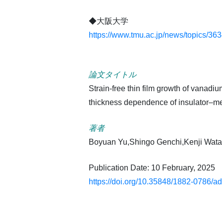
◆大阪大学
https://www.tmu.ac.jp/news/topics/36
論文タイトル
Strain-free thin film growth of vanadi
thickness dependence of insulator–met
著者
Boyuan Yu,Shingo Genchi,Kenji Wata
Publication Date: 10 February, 2025
https://doi.org/10.35848/1882-0786/a