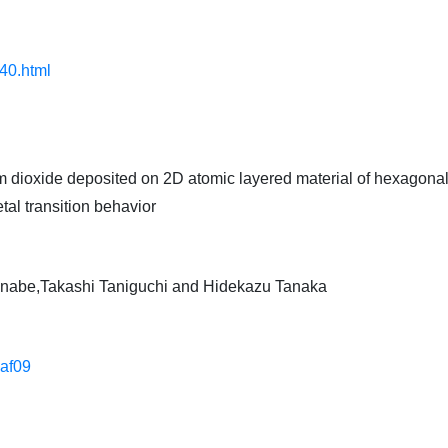
340.html
um dioxide deposited on 2D atomic layered material of hexagonal 
al transition behavior
nabe,Takashi Taniguchi and Hidekazu Tanaka
daf09