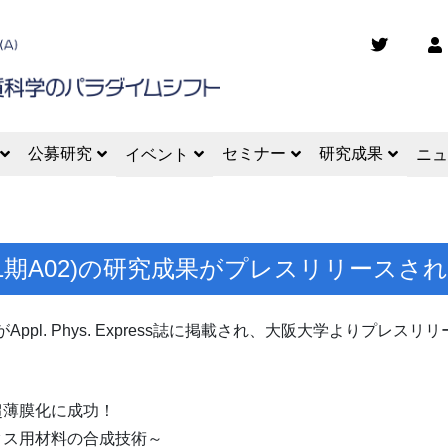
公募研究
セミナー
研究成果
イベント
ニュ
公募1期A02)の研究成果がプレスリリースさ
文がAppl. Phys. Express誌に掲載され、大阪大学よりプレス
超薄膜化に成功！
クス用材料の合成技術～