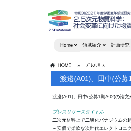
領域紹介
計画研究
Home
HOME
»
ﾌﾟﾚｽﾘﾘｰｽ
渡邊(A01)、田中(
渡邊(A01)、田中(公募1期A02)の論
プレスリリースタイトル
二次元材料上で二酸化バナジウムの
～安価で柔軟な次世代エレクトロニ