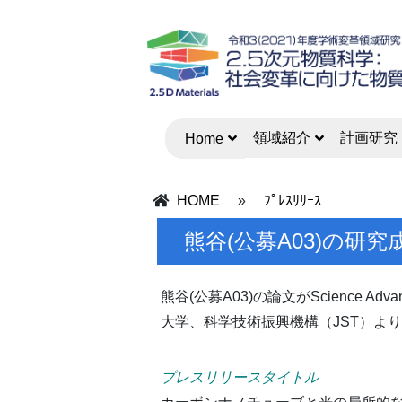
領域紹介
計画研究
Home
HOME
»
ﾌﾟﾚｽﾘﾘｰｽ
熊谷(公募A03)の研究
熊谷(公募A03)の論文がScienc
大学、科学技術振興機構（JST）よ
プレスリリースタイトル