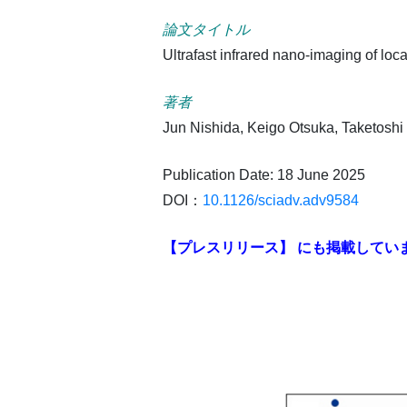
論文タイトル
Ultrafast infrared nano-imaging of l
著者
Jun
Nishida
,
Keigo
Otsuka
,
Taketoshi
Publication Date: 18 June 2025
DOI：
10.1126/sciadv.adv9584
【プレスリリース】 にも掲載してい