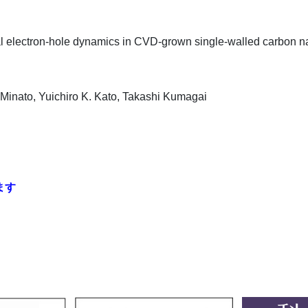
ocal electron-hole dynamics in CVD-grown single-walled carbon 
Minato
,
Yuichiro K.
Kato
,
Takashi
Kumagai
ます