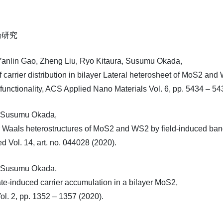
論研究
nlin Gao, Zheng Liu, Ryo Kitaura, Susumu Okada,
carrier distribution in bilayer Lateral heterosheet of MoS2 and
nctionality, ACS Applied Nano Materials Vol. 6, pp. 5434 – 54
 Susumu Okada,
der Waals heterostructures of MoS2 and WS2 by field-induced ba
 Vol. 14, art. no. 044028 (2020).
 Susumu Okada,
ate-induced carrier accumulation in a bilayer MoS2,
. 2, pp. 1352 – 1357 (2020).