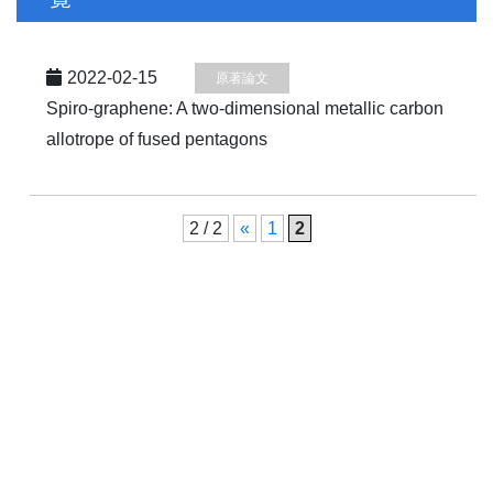
2022-02-15
原著論文
Spiro-graphene: A two-dimensional metallic carbon
allotrope of fused pentagons
2 / 2
«
1
2