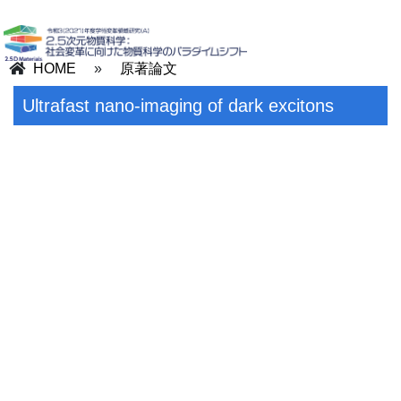
HOME
»
原著論文
Ultrafast nano-imaging of dark excitons