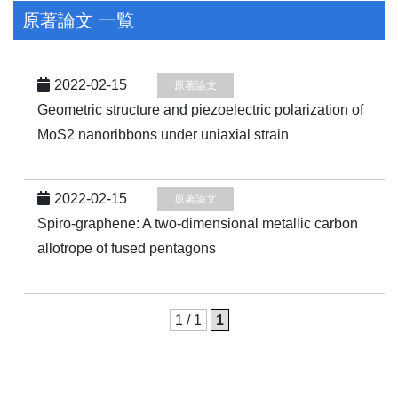
原著論文 一覧
2022-02-15
原著論文
Geometric structure and piezoelectric polarization of
MoS2 nanoribbons under uniaxial strain
2022-02-15
原著論文
Spiro-graphene: A two-dimensional metallic carbon
allotrope of fused pentagons
1 / 1
1