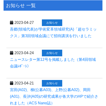
お知らせ 一覧
2023-04-27
お知らせ
吾郷(領域代表)が学術変革領域研究(A)「超セラミッ
クス」第3回領域会議にて招待講演を行いました
2023-04-24
お知らせ
ニュースレター第12号を掲載しました（第4回領域
会議ﾚﾎﾟｰﾄ）
2023-04-21
お知らせ
宮田(A02)、柳(公募A03)、上野(公募A02)、岡田
(A01)、長汐(A05)の研究成果が各大学のHPで紹介さ
れました（ACS Nano誌）