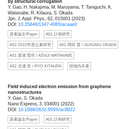
by structural corrugation
Y. Gao, H. Nakajima, M. Maruyama, T. Taniguchi, K.
Watanabe, R. Kitaura, S. Okada
Jpn. J. Appl. Phys., 62, 015001 (2023)
DOI:
10.35848/1347-4065/acaae0
原著論文/Paper
A01:計画研究
A02:2022年度公募研究
A01 岡田 晋 / SUSUMU OKADA
A01 渡邊 賢司 / KENJI WATANABE
A02 北浦 良 / RYO KITAURA
領域内共著
Field induced electron emission from graphene
nanostructures
Y. Gao, S. Okada
Nano Express, 3, 034001 (2022)
DOI:
10.1088/2632-959X/ac8822
原著論文/Paper
A01:計画研究