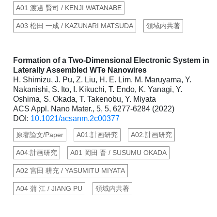
A01 渡邊 賢司 / KENJI WATANABE
A03 松田 一成 / KAZUNARI MATSUDA
領域内共著
Formation of a Two-Dimensional Electronic System in
Laterally Assembled WTe Nanowires
H. Shimizu, J. Pu, Z. Liu, H. E. Lim, M. Maruyama, Y.
Nakanishi, S. Ito, I. Kikuchi, T. Endo, K. Yanagi, Y.
Oshima, S. Okada, T. Takenobu, Y. Miyata
ACS Appl. Nano Mater., 5, 5, 6277-6284 (2022)
DOI:
10.1021/acsanm.2c00377
原著論文/Paper
A01:計画研究
A02:計画研究
A04:計画研究
A01 岡田 晋 / SUSUMU OKADA
A02 宮田 耕充 / YASUMITU MIYATA
A04 蒲 江 / JIANG PU
領域内共著