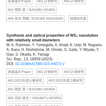
原著論文/Paper
A01:計画研究
A05:計画研究
A01 岡田 晋 / SUSUMU OKADA
A05 長汐 晃輔 / KOSUKE NAGASHIO
領域内共著
Synthesis and optical properties of WS₂ nanotubes
with relatively small diameters
M. A. Rahman, Y. Yomogida, A. Ahad, K. Ueji, M. Nagano,
A. Ihara, H. Nishidome, M. Omoto, S. Saito, Y. Miyata, Y.
Gao, S. Okada, K. Yanagi
Sci. Rep., 13, 16959 (2023)
DOI:
10.1038/s41598-023-44072-z
原著論文/Paper
A01:計画研究
A02:計画研究
A01:2022年度公募研究
A03:2022年度公募研究
A01 岡田 晋 / SUSUMU OKADA
A02 宮田 耕充 / YASUMITU MIYATA