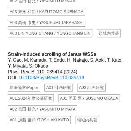
A02 宮田 耕充 / YASUMITU MIYATA
A03 末永 和知 / KAZUTOMO SUENAGA
A03 高橋 康史 / YASUFUMI TAKAHASHI
A03 LIN YUNG CHANG / YUNGCHANG LIN
領域内共著
Strain-induced scrolling of Janus WSSe
Y. Gao, M. Kaneda, T. Endo, H. Nakajo, S. Aoki, T. Kato,
Y. Miyata, S. Okada
Phys. Rev. B, 110, 035414 (2024)
DOI:
10.1103/PhysRevB.110.035414
原著論文/Paper
A01:計画研究
A02:計画研究
A01:2024年度公募研究
A01 岡田 晋 / SUSUMU OKADA
A02 宮田 耕充 / YASUMITU MIYATA
A01 加藤 俊顕 /TOSHIAKI KATO
領域内共著