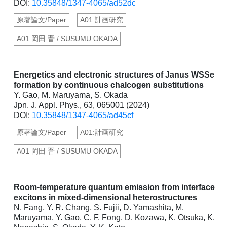
DOI:
10.35848/1347-4065/ad52dc
原著論文/Paper
A01:計画研究
A01 岡田 晋 / SUSUMU OKADA
Energetics and electronic structures of Janus WSSe
formation by continuous chalcogen substitutions
Y. Gao, M. Maruyama, S. Okada
Jpn. J. Appl. Phys., 63, 065001 (2024)
DOI:
10.35848/1347-4065/ad45cf
原著論文/Paper
A01:計画研究
A01 岡田 晋 / SUSUMU OKADA
Room-temperature quantum emission from interface
excitons in mixed-dimensional heterostructures
N. Fang, Y. R. Chang, S. Fujii, D. Yamashita, M.
Maruyama, Y. Gao, C. F. Fong, D. Kozawa, K. Otsuka, K.