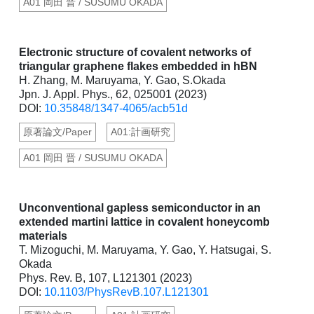
A01 岡田 晋 / SUSUMU OKADA
Electronic structure of covalent networks of
triangular graphene flakes embedded in hBN
H. Zhang, M. Maruyama, Y. Gao, S.Okada
Jpn. J. Appl. Phys., 62, 025001 (2023)
DOI:
10.35848/1347-4065/acb51d
原著論文/Paper
A01:計画研究
A01 岡田 晋 / SUSUMU OKADA
Unconventional gapless semiconductor in an
extended martini lattice in covalent honeycomb
materials
T. Mizoguchi, M. Maruyama, Y. Gao, Y. Hatsugai, S.
Okada
Phys. Rev. B, 107, L121301 (2023)
DOI:
10.1103/PhysRevB.107.L121301