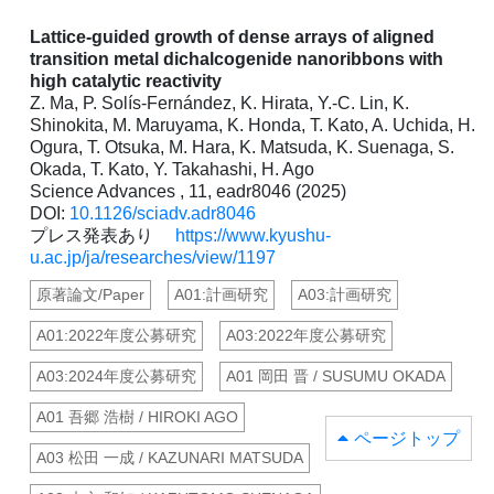
Lattice-guided growth of dense arrays of aligned
transition metal dichalcogenide nanoribbons with
high catalytic reactivity
Z. Ma, P. Solís-Fernández, K. Hirata, Y.-C. Lin, K.
Shinokita, M. Maruyama, K. Honda, T. Kato, A. Uchida, H.
Ogura, T. Otsuka, M. Hara, K. Matsuda, K. Suenaga, S.
Okada, T. Kato, Y. Takahashi, H. Ago
Science Advances , 11, eadr8046 (2025)
DOI:
10.1126/sciadv.adr8046
プレス発表あり
https://www.kyushu-
u.ac.jp/ja/researches/view/1197
原著論文/Paper
A01:計画研究
A03:計画研究
A01:2022年度公募研究
A03:2022年度公募研究
A03:2024年度公募研究
A01 岡田 晋 / SUSUMU OKADA
A01 吾郷 浩樹 / HIROKI AGO
ページトップ
A03 松田 一成 / KAZUNARI MATSUDA