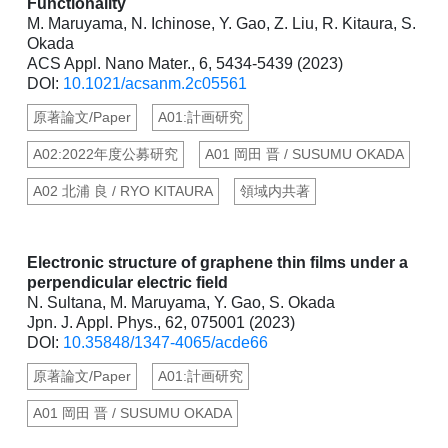
Functionality
M. Maruyama, N. Ichinose, Y. Gao, Z. Liu, R. Kitaura, S.
Okada
ACS Appl. Nano Mater., 6, 5434-5439 (2023)
DOI:
10.1021/acsanm.2c05561
原著論文/Paper
A01:計画研究
A02:2022年度公募研究
A01 岡田 晋 / SUSUMU OKADA
A02 北浦 良 / RYO KITAURA
領域内共著
Electronic structure of graphene thin films under a
perpendicular electric field
N. Sultana, M. Maruyama, Y. Gao, S. Okada
Jpn. J. Appl. Phys., 62, 075001 (2023)
DOI:
10.35848/1347-4065/acde66
原著論文/Paper
A01:計画研究
A01 岡田 晋 / SUSUMU OKADA