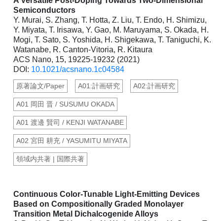
A Versatile Post-Doping Towards Two-Dimensional
Semiconductors
Y. Murai, S. Zhang, T. Hotta, Z. Liu, T. Endo, H. Shimizu,
Y. Miyata, T. Irisawa, Y. Gao, M. Maruyama, S. Okada, H.
Mogi, T. Sato, S. Yoshida, H. Shigekawa, T. Taniguchi, K.
Watanabe, R. Canton-Vitoria, R. Kitaura
ACS Nano, 15, 19225-19232 (2021)
DOI:
10.1021/acsnano.1c04584
原著論文/Paper
A01:計画研究
A02:計画研究
A01 岡田 晋 / SUSUMU OKADA
A01 渡邊 賢司 / KENJI WATANABE
A02 宮田 耕充 / YASUMITU MIYATA
領域内共著 | 国際共著
Continuous Color-Tunable Light-Emitting Devices
Based on Compositionally Graded Monolayer
Transition Metal Dichalcogenide Alloys