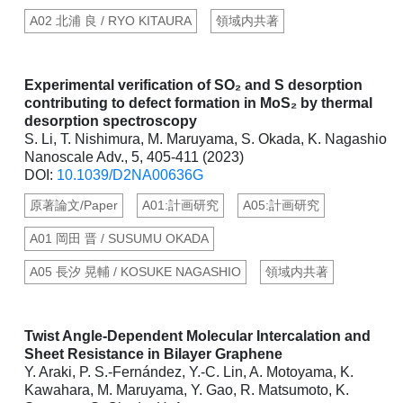
A02 北浦 良 / RYO KITAURA
領域内共著
Experimental verification of SO₂ and S desorption
contributing to defect formation in MoS₂ by thermal
desorption spectroscopy
S. Li, T. Nishimura, M. Maruyama, S. Okada, K. Nagashio
Nanoscale Adv., 5, 405-411 (2023)
DOI:
10.1039/D2NA00636G
原著論文/Paper
A01:計画研究
A05:計画研究
A01 岡田 晋 / SUSUMU OKADA
A05 長汐 晃輔 / KOSUKE NAGASHIO
領域内共著
Twist Angle-Dependent Molecular Intercalation and
Sheet Resistance in Bilayer Graphene
Y. Araki, P. S.-Fernández, Y.-C. Lin, A. Motoyama, K.
Kawahara, M. Maruyama, Y. Gao, R. Matsumoto, K.