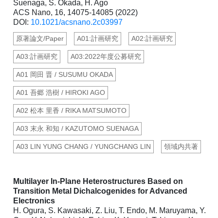
Suenaga, S. Okada, H. Ago
ACS Nano, 16, 14075-14085 (2022)
DOI:
10.1021/acsnano.2c03997
原著論文/Paper
A01:計画研究
A02:計画研究
A03:計画研究
A03:2022年度公募研究
A01 岡田 晋 / SUSUMU OKADA
A01 吾郷 浩樹 / HIROKI AGO
A02 松本 里香 / RIKA MATSUMOTO
A03 末永 和知 / KAZUTOMO SUENAGA
A03 LIN YUNG CHANG / YUNGCHANG LIN
領域内共著
Multilayer In-Plane Heterostructures Based on
Transition Metal Dichalcogenides for Advanced
Electronics
H. Ogura, S. Kawasaki, Z. Liu, T. Endo, M. Maruyama, Y.