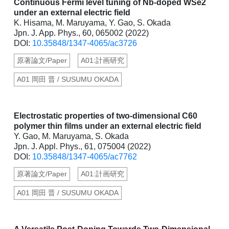
Continuous Fermi level tuning of Nb-doped WSe2
under an external electric field
K. Hisama, M. Maruyama, Y. Gao, S. Okada
Jpn. J. App. Phys., 60, 065002 (2022)
DOI:
10.35848/1347-4065/ac3726
原著論文/Paper
A01:計画研究
A01 岡田 晋 / SUSUMU OKADA
Electrostatic properties of two-dimensional C60
polymer thin films under an external electric field
Y. Gao, M. Maruyama, S. Okada
Jpn. J. Appl. Phys., 61, 075004 (2022)
DOI:
10.35848/1347-4065/ac7762
原著論文/Paper
A01:計画研究
A01 岡田 晋 / SUSUMU OKADA