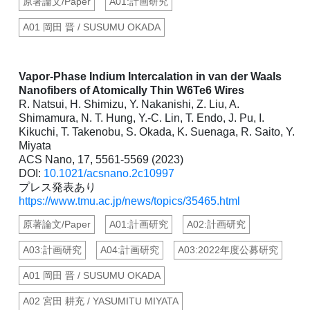
原著論文/Paper
A01:計画研究
A01 岡田 晋 / SUSUMU OKADA
Vapor-Phase Indium Intercalation in van der Waals
Nanofibers of Atomically Thin W6Te6 Wires
R. Natsui, H. Shimizu, Y. Nakanishi, Z. Liu, A.
Shimamura, N. T. Hung, Y.-C. Lin, T. Endo, J. Pu, I.
Kikuchi, T. Takenobu, S. Okada, K. Suenaga, R. Saito, Y.
Miyata
ACS Nano, 17, 5561-5569 (2023)
DOI:
10.1021/acsnano.2c10997
プレス発表あり
https://www.tmu.ac.jp/news/topics/35465.html
原著論文/Paper
A01:計画研究
A02:計画研究
A03:計画研究
A04:計画研究
A03:2022年度公募研究
A01 岡田 晋 / SUSUMU OKADA
A02 宮田 耕充 / YASUMITU MIYATA