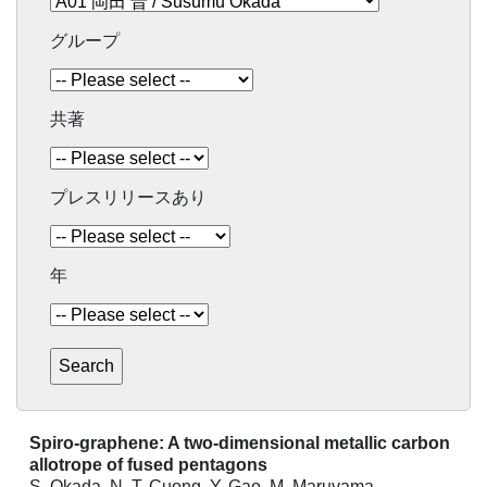
グループ
共著
プレスリリースあり
年
Spiro-graphene: A two-dimensional metallic carbon
allotrope of fused pentagons
S. Okada, N. T. Cuong, Y. Gao, M. Maruyama