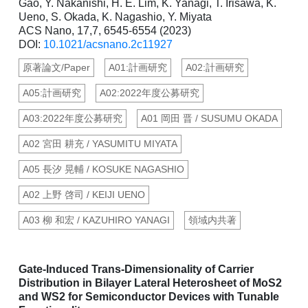
Gao, Y. Nakanishi, H. E. Lim, K. Yanagi, T. Irisawa, K.
Ueno, S. Okada, K. Nagashio, Y. Miyata
ACS Nano, 17,7, 6545-6554 (2023)
DOI:
10.1021/acsnano.2c11927
原著論文/Paper
A01:計画研究
A02:計画研究
A05:計画研究
A02:2022年度公募研究
A03:2022年度公募研究
A01 岡田 晋 / SUSUMU OKADA
A02 宮田 耕充 / YASUMITU MIYATA
A05 長汐 晃輔 / KOSUKE NAGASHIO
A02 上野 啓司 / KEIJI UENO
A03 柳 和宏 / KAZUHIRO YANAGI
領域内共著
Gate-Induced Trans-Dimensionality of Carrier
Distribution in Bilayer Lateral Heterosheet of MoS2
and WS2 for Semiconductor Devices with Tunable