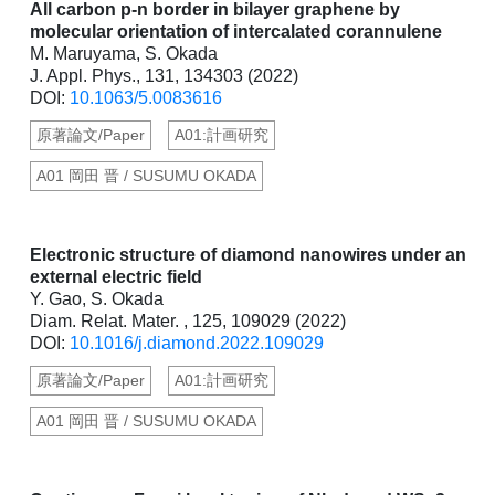
All carbon p-n border in bilayer graphene by
molecular orientation of intercalated corannulene
M. Maruyama, S. Okada
J. Appl. Phys., 131, 134303 (2022)
DOI:
10.1063/5.0083616
原著論文/Paper
A01:計画研究
A01 岡田 晋 / SUSUMU OKADA
Electronic structure of diamond nanowires under an
external electric field
Y. Gao, S. Okada
Diam. Relat. Mater. , 125, 109029 (2022)
DOI:
10.1016/j.diamond.2022.109029
原著論文/Paper
A01:計画研究
A01 岡田 晋 / SUSUMU OKADA