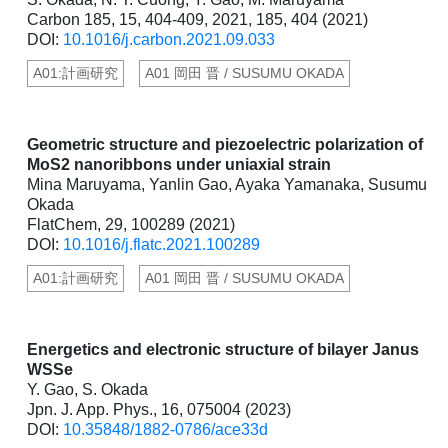
Carbon 185, 15, 404-409, 2021, 185, 404 (2021)
DOI:
10.1016/j.carbon.2021.09.033
A01:計画研究
A01 岡田 晋 / SUSUMU OKADA
Geometric structure and piezoelectric polarization of
MoS2 nanoribbons under uniaxial strain
Mina Maruyama, Yanlin Gao, Ayaka Yamanaka, Susumu
Okada
FlatChem, 29, 100289 (2021)
DOI:
10.1016/j.flatc.2021.100289
A01:計画研究
A01 岡田 晋 / SUSUMU OKADA
Energetics and electronic structure of bilayer Janus
WSSe
Y. Gao, S. Okada
Jpn. J. App. Phys., 16, 075004 (2023)
DOI:
10.35848/1882-0786/ace33d