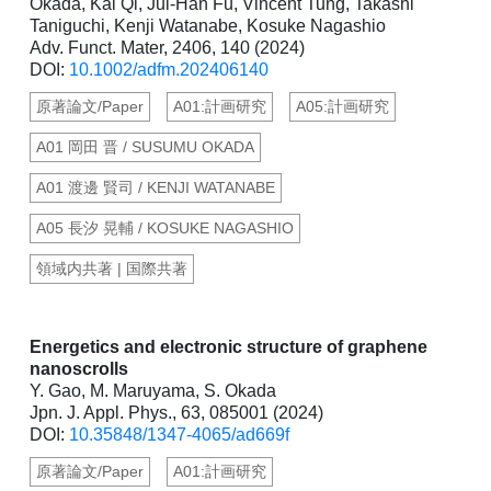
Okada, Kai Qi, Jui-Han Fu, Vincent Tung, Takashi
Taniguchi, Kenji Watanabe, Kosuke Nagashio
Adv. Funct. Mater, 2406, 140 (2024)
DOI:
10.1002/adfm.202406140
原著論文/Paper
A01:計画研究
A05:計画研究
A01 岡田 晋 / SUSUMU OKADA
A01 渡邊 賢司 / KENJI WATANABE
A05 長汐 晃輔 / KOSUKE NAGASHIO
領域内共著 | 国際共著
Energetics and electronic structure of graphene
nanoscrolls
Y. Gao, M. Maruyama, S. Okada
Jpn. J. Appl. Phys., 63, 085001 (2024)
DOI:
10.35848/1347-4065/ad669f
原著論文/Paper
A01:計画研究