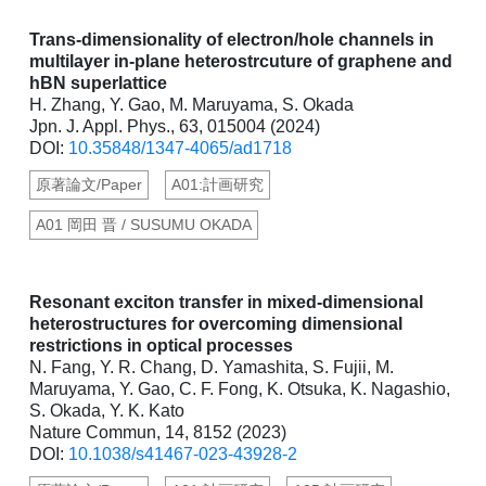
Trans-dimensionality of electron/hole channels in
multilayer in-plane heterostrcuture of graphene and
hBN superlattice
H. Zhang, Y. Gao, M. Maruyama, S. Okada
Jpn. J. Appl. Phys., 63, 015004 (2024)
DOI:
10.35848/1347-4065/ad1718
原著論文/Paper
A01:計画研究
A01 岡田 晋 / SUSUMU OKADA
Resonant exciton transfer in mixed-dimensional
heterostructures for overcoming dimensional
restrictions in optical processes
N. Fang, Y. R. Chang, D. Yamashita, S. Fujii, M.
Maruyama, Y. Gao, C. F. Fong, K. Otsuka, K. Nagashio,
S. Okada, Y. K. Kato
Nature Commun, 14, 8152 (2023)
DOI:
10.1038/s41467-023-43928-2