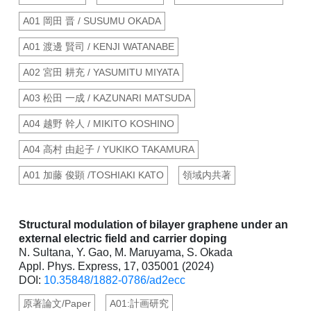
A01 岡田 晋 / SUSUMU OKADA
A01 渡邊 賢司 / KENJI WATANABE
A02 宮田 耕充 / YASUMITU MIYATA
A03 松田 一成 / KAZUNARI MATSUDA
A04 越野 幹人 / MIKITO KOSHINO
A04 高村 由起子 / YUKIKO TAKAMURA
A01 加藤 俊顕 /TOSHIAKI KATO
領域内共著
Structural modulation of bilayer graphene under an
external electric field and carrier doping
N. Sultana, Y. Gao, M. Maruyama, S. Okada
Appl. Phys. Express, 17, 035001 (2024)
DOI:
10.35848/1882-0786/ad2ecc
原著論文/Paper
A01:計画研究