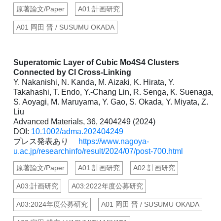
原著論文/Paper
A01:計画研究
A01 岡田 晋 / SUSUMU OKADA
Superatomic Layer of Cubic Mo4S4 Clusters
Connected by Cl Cross‐Linking
Y. Nakanishi, N. Kanda, M. Aizaki, K. Hirata, Y.
Takahashi, T. Endo, Y.‐Chang Lin, R. Senga, K. Suenaga,
S. Aoyagi, M. Maruyama, Y. Gao, S. Okada, Y. Miyata, Z.
Liu
Advanced Materials, 36, 2404249 (2024)
DOI:
10.1002/adma.202404249
プレス発表あり
https://www.nagoya-
u.ac.jp/researchinfo/result/2024/07/post-700.html
原著論文/Paper
A01:計画研究
A02:計画研究
A03:計画研究
A03:2022年度公募研究
A03:2024年度公募研究
A01 岡田 晋 / SUSUMU OKADA