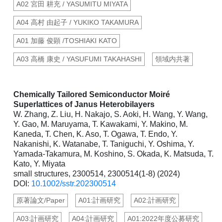
A02 宮田 耕充 / YASUMITU MIYATA
A04 高村 由起子 / YUKIKO TAKAMURA
A01 加藤 俊顕 /TOSHIAKI KATO
A03 高橋 康史 / YASUFUMI TAKAHASHI
領域内共著
Chemically Tailored Semiconductor Moiré
Superlattices of Janus Heterobilayers
W. Zhang, Z. Liu, H. Nakajo, S. Aoki, H. Wang, Y. Wang,
Y. Gao, M. Maruyama, T. Kawakami, Y. Makino, M.
Kaneda, T. Chen, K. Aso, T. Ogawa, T. Endo, Y.
Nakanishi, K. Watanabe, T. Taniguchi, Y. Oshima, Y.
Yamada-Takamura, M. Koshino, S. Okada, K. Matsuda, T.
Kato, Y. Miyata
small structures, 2300514, 2300514(1-8) (2024)
DOI:
10.1002/sstr.202300514
原著論文/Paper
A01:計画研究
A02:計画研究
A03:計画研究
A04:計画研究
A01:2022年度公募研究