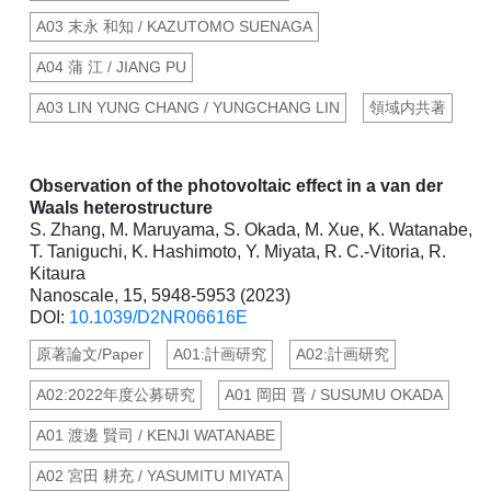
A03 末永 和知 / KAZUTOMO SUENAGA
A04 蒲 江 / JIANG PU
A03 LIN YUNG CHANG / YUNGCHANG LIN
領域内共著
Observation of the photovoltaic effect in a van der
Waals heterostructure
S. Zhang, M. Maruyama, S. Okada, M. Xue, K. Watanabe,
T. Taniguchi, K. Hashimoto, Y. Miyata, R. C.-Vitoria, R.
Kitaura
Nanoscale, 15, 5948-5953 (2023)
DOI:
10.1039/D2NR06616E
原著論文/Paper
A01:計画研究
A02:計画研究
A02:2022年度公募研究
A01 岡田 晋 / SUSUMU OKADA
A01 渡邊 賢司 / KENJI WATANABE
A02 宮田 耕充 / YASUMITU MIYATA