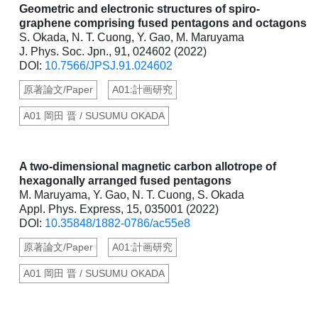
Geometric and electronic structures of spiro-
graphene comprising fused pentagons and octagons
S. Okada, N. T. Cuong, Y. Gao, M. Maruyama
J. Phys. Soc. Jpn., 91, 024602 (2022)
DOI:
10.7566/JPSJ.91.024602
原著論文/Paper
A01:計画研究
A01 岡田 晋 / SUSUMU OKADA
A two-dimensional magnetic carbon allotrope of
hexagonally arranged fused pentagons
M. Maruyama, Y. Gao, N. T. Cuong, S. Okada
Appl. Phys. Express, 15, 035001 (2022)
DOI:
10.35848/1882-0786/ac55e8
原著論文/Paper
A01:計画研究
A01 岡田 晋 / SUSUMU OKADA