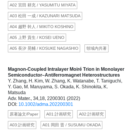
A02 宮田 耕充 / YASUMITU MIYATA
A03 松田 一成 / KAZUNARI MATSUDA
A04 越野 幹人 / MIKITO KOSHINO
A05 上野 貢生 / KOSEI UENO
A05 長汐 晃輔 / KOSUKE NAGASHIO
領域内共著
Magnon-Coupled Intralayer Moiré Trion in Monolayer
Semiconductor–Antiferromagnet Heterostructures
Y. Zhang, H. Kim, W. Zhang, K. Watanabe, T. Taniguchi,
Y. Gao, M. Maruyama, S. Okada, K. Shinokita, K.
Matsuda
Adv. Mater., 34,18, 2200301 (2022)
DOI:
10.1002/adma.202200301
原著論文/Paper
A01:計画研究
A02:計画研究
A03:計画研究
A01 岡田 晋 / SUSUMU OKADA