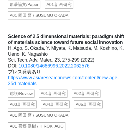
原著論文/Paper
A01:計画研究
A01 岡田 晋 / SUSUMU OKADA
Science of 2.5 dimensional materials: paradigm shift
of materials science toward future social innovation
H. Ago, S. Okada, Y. Miyata, K. Matsuda, M. Koshino, K.
Ueno, K. Nagashio
Sci. Tech. Adv. Mater., 23, 275-299 (2022)
DOI:
10.1080/14686996.2022.2062576
プレス発表あり
https://www.asiaresearchnews.com/content/new-age-
25d-materials
総説/Review
A01:計画研究
A02:計画研究
A03:計画研究
A04:計画研究
A05:計画研究
A01 岡田 晋 / SUSUMU OKADA
A01 吾郷 浩樹 / HIROKI AGO