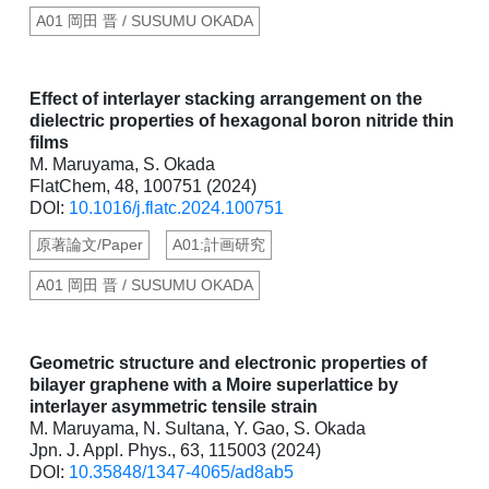
A01 岡田 晋 / SUSUMU OKADA
Effect of interlayer stacking arrangement on the
dielectric properties of hexagonal boron nitride thin
films
M. Maruyama, S. Okada
FlatChem, 48, 100751 (2024)
DOI:
10.1016/j.flatc.2024.100751
原著論文/Paper
A01:計画研究
A01 岡田 晋 / SUSUMU OKADA
Geometric structure and electronic properties of
bilayer graphene with a Moire superlattice by
interlayer asymmetric tensile strain
M. Maruyama, N. Sultana, Y. Gao, S. Okada
Jpn. J. Appl. Phys., 63, 115003 (2024)
DOI:
10.35848/1347-4065/ad8ab5