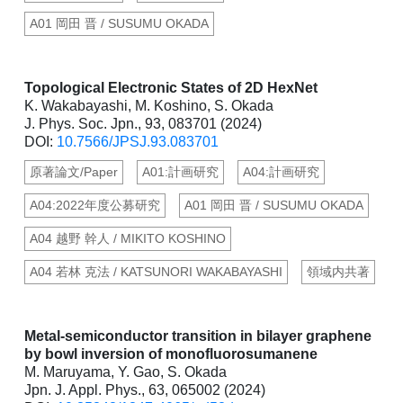
A01 岡田 晋 / SUSUMU OKADA
Topological Electronic States of 2D HexNet
K. Wakabayashi, M. Koshino, S. Okada
J. Phys. Soc. Jpn., 93, 083701 (2024)
DOI:
10.7566/JPSJ.93.083701
原著論文/Paper
A01:計画研究
A04:計画研究
A04:2022年度公募研究
A01 岡田 晋 / SUSUMU OKADA
A04 越野 幹人 / MIKITO KOSHINO
A04 若林 克法 / KATSUNORI WAKABAYASHI
領域内共著
Metal-semiconductor transition in bilayer graphene
by bowl inversion of monofluorosumanene
M. Maruyama, Y. Gao, S. Okada
Jpn. J. Appl. Phys., 63, 065002 (2024)