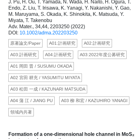
J. Pu, H. Ou, T. Yamada, N. Wada, H. Naito, H. Ogura, T.
Endo, Z. Liu, T. Irisawa, K. Yanagi, Y. Nakanishi, Y. Gao,
M. Maruyama, S. Okada, K. Shinokita, K. Matsuda, Y.
Miyata, T. Takenobu
Adv. Mater., 34,44, 2203250 (2022)
DOI:
10.1002/adma.202203250
原著論文/Paper
A01:計画研究
A02:計画研究
A03:計画研究
A04:計画研究
A03:2022年度公募研究
A01 岡田 晋 / SUSUMU OKADA
A02 宮田 耕充 / YASUMITU MIYATA
A03 松田 一成 / KAZUNARI MATSUDA
A04 蒲 江 / JIANG PU
A03 柳 和宏 / KAZUHIRO YANAGI
領域内共著
Formation of a one-dimensional hole channel in MoS₂