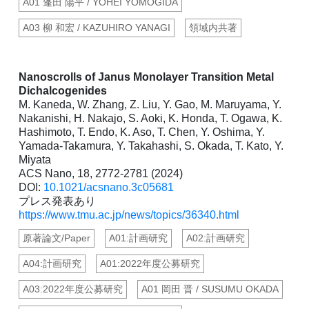
A01 蓬田 陽平 / YOHEI YOMOGIDA
A03 柳 和宏 / KAZUHIRO YANAGI
領域内共著
Nanoscrolls of Janus Monolayer Transition Metal
Dichalcogenides
M. Kaneda, W. Zhang, Z. Liu, Y. Gao, M. Maruyama, Y.
Nakanishi, H. Nakajo, S. Aoki, K. Honda, T. Ogawa, K.
Hashimoto, T. Endo, K. Aso, T. Chen, Y. Oshima, Y.
Yamada-Takamura, Y. Takahashi, S. Okada, T. Kato, Y.
Miyata
ACS Nano, 18, 2772-2781 (2024)
DOI:
10.1021/acsnano.3c05681
プレス発表あり
https://www.tmu.ac.jp/news/topics/36340.html
原著論文/Paper
A01:計画研究
A02:計画研究
A04:計画研究
A01:2022年度公募研究
A03:2022年度公募研究
A01 岡田 晋 / SUSUMU OKADA