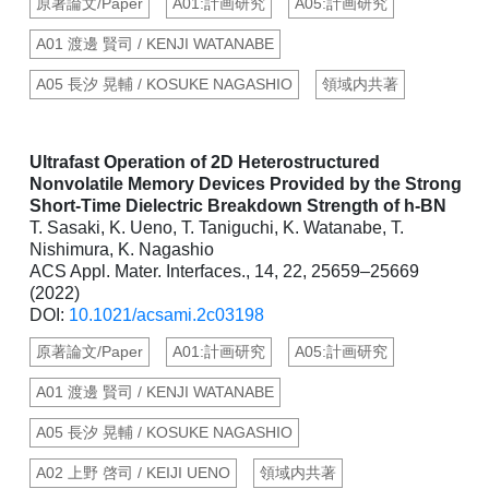
原著論文/Paper
A01:計画研究
A05:計画研究
A01 渡邊 賢司 / KENJI WATANABE
A05 長汐 晃輔 / KOSUKE NAGASHIO
領域内共著
Ultrafast Operation of 2D Heterostructured
Nonvolatile Memory Devices Provided by the Strong
Short-Time Dielectric Breakdown Strength of h-BN
T. Sasaki, K. Ueno, T. Taniguchi, K. Watanabe, T.
Nishimura, K. Nagashio
ACS Appl. Mater. Interfaces., 14, 22, 25659–25669
(2022)
DOI:
10.1021/acsami.2c03198
原著論文/Paper
A01:計画研究
A05:計画研究
A01 渡邊 賢司 / KENJI WATANABE
A05 長汐 晃輔 / KOSUKE NAGASHIO
A02 上野 啓司 / KEIJI UENO
領域内共著