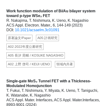
Work function modulation of Bi/Au bilayer system
toward p-type WSe₂ FET
R. Nakajima, T. Nishimura, K. Ueno, K. Nagashio
ACS Appl. Electron. Mater., 6, 144-149 (2023)
DOI:
10.1021/acsaelm.3c01091
原著論文/Paper
A05:計画研究
A02:2022年度公募研究
A05 長汐 晃輔 / KOSUKE NAGASHIO
A02 上野 啓司 / KEIJI UENO
領域内共著
Single-gate MoS₂ Tunnel FET with a Thickness-
Modulated Homojunction
T. Fukui, T. Nishimura, Y. Miyata, K. Ueno, T. Taniguchi,
K. Watanabe, K. Nagashio
ACS Appl. Mater. Interfaces, ACS Appl. Mater.Interfaces,
8993-9001 (2024)