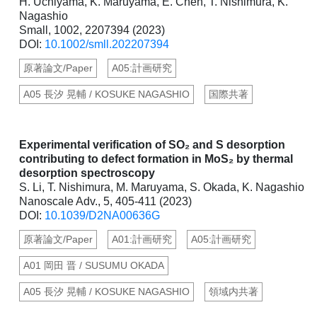
H. Uchiyama, K. Maruyama, E. Chen, T. Nishimura, K.
Nagashio
Small, 1002, 2207394 (2023)
DOI:
10.1002/smll.202207394
原著論文/Paper
A05:計画研究
A05 長汐 晃輔 / KOSUKE NAGASHIO
国際共著
Experimental verification of SO₂ and S desorption
contributing to defect formation in MoS₂ by thermal
desorption spectroscopy
S. Li, T. Nishimura, M. Maruyama, S. Okada, K. Nagashio
Nanoscale Adv., 5, 405-411 (2023)
DOI:
10.1039/D2NA00636G
原著論文/Paper
A01:計画研究
A05:計画研究
A01 岡田 晋 / SUSUMU OKADA
A05 長汐 晃輔 / KOSUKE NAGASHIO
領域内共著