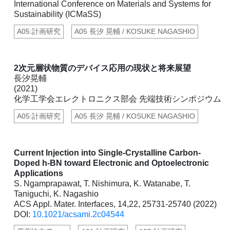
International Conference on Materials and Systems for
Sustainability (ICMaSS)
A05:計画研究
A05 長汐 晃輔 / KOSUKE NAGASHIO
2次元層状物質のデバイス応用の現状と将来展望
長汐晃輔
(2021)
化学工学会エレクトロニクス部会 先端技術シンポジウム
A05:計画研究
A05 長汐 晃輔 / KOSUKE NAGASHIO
Current Injection into Single-Crystalline Carbon-
Doped h-BN toward Electronic and Optoelectronic
Applications
S. Ngamprapawat, T. Nishimura, K. Watanabe, T.
Taniguchi, K. Nagashio
ACS Appl. Mater. Interfaces, 14,22, 25731-25740 (2022)
DOI:
10.1021/acsami.2c04544