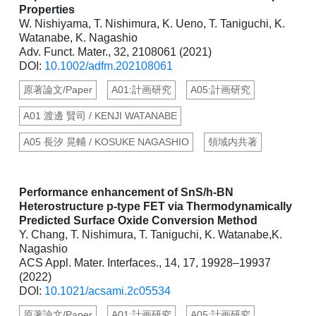
Properties
W. Nishiyama, T. Nishimura, K. Ueno, T. Taniguchi, K.
Watanabe, K. Nagashio
Adv. Funct. Mater., 32, 2108061 (2021)
DOI:
10.1002/adfm.202108061
原著論文/Paper
A01:計画研究
A05:計画研究
A01 渡邊 賢司 / KENJI WATANABE
A05 長汐 晃輔 / KOSUKE NAGASHIO
領域内共著
Performance enhancement of SnS/h-BN
Heterostructure p-type FET via Thermodynamically
Predicted Surface Oxide Conversion Method
Y. Chang, T. Nishimura, T. Taniguchi, K. Watanabe,K.
Nagashio
ACS Appl. Mater. Interfaces., 14, 17, 19928–19937
(2022)
DOI:
10.1021/acsami.2c05534
原著論文/Paper
A01:計画研究
A05:計画研究