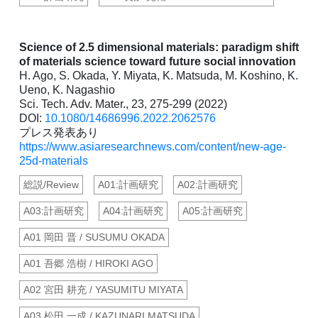
Science of 2.5 dimensional materials: paradigm shift
of materials science toward future social innovation
H. Ago, S. Okada, Y. Miyata, K. Matsuda, M. Koshino, K.
Ueno, K. Nagashio
Sci. Tech. Adv. Mater., 23, 275-299 (2022)
DOI:
10.1080/14686996.2022.2062576
プレス発表あり
https://www.asiaresearchnews.com/content/new-age-
25d-materials
総説/Review
A01:計画研究
A02:計画研究
A03:計画研究
A04:計画研究
A05:計画研究
A01 岡田 晋 / SUSUMU OKADA
A01 吾郷 浩樹 / HIROKI AGO
A02 宮田 耕充 / YASUMITU MIYATA
A03 松田 一成 / KAZUNARI MATSUDA