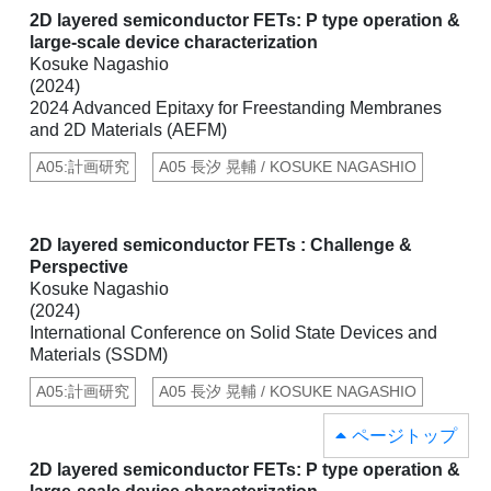
2D layered semiconductor FETs: P type operation &
large-scale device characterization
Kosuke Nagashio
(2024)
2024 Advanced Epitaxy for Freestanding Membranes
and 2D Materials (AEFM)
A05:計画研究
A05 長汐 晃輔 / KOSUKE NAGASHIO
2D layered semiconductor FETs : Challenge &
Perspective
Kosuke Nagashio
(2024)
International Conference on Solid State Devices and
Materials (SSDM)
A05:計画研究
A05 長汐 晃輔 / KOSUKE NAGASHIO
ページトップ
2D layered semiconductor FETs: P type operation &