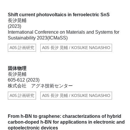
Shift current photovoltaics in ferroelectric SnS
長汐晃輔
(2023)
International Conference on Materials and Systems for
Sustainability 2023(ICMaSS)
A05:計画研究
A05 長汐 晃輔 / KOSUKE NAGASHIO
固体物理
長汐晃輔
605-612 (2023)
株式会社 アグネ技術センター
A05:計画研究
A05 長汐 晃輔 / KOSUKE NAGASHIO
From h-BN to graphene: characterizations of hybrid
carbon-doped h-BN for applications in electronic and
optoelectronic devices