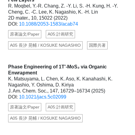
R. Moqbel, Y.-R. Chang, Z. -Y. Li, S. -H. Kung, H. -Y.
Cheng, C. -C. Lee, K. Nagashio, K. -H. Lin
2D mater., 10, 15022 (2022)
DOI:
10.1088/2053-1583/acab74
原著論文/Paper
A05:計画研究
A05 長汐 晃輔 / KOSUKE NAGASHIO
国際共著
Phase Engineering of 1T′-MoS₂ via Organic
Enwrapment
K. Matsuyama, L. Chen, K. Aso, K. Kanahashi, K.
Nagashio, Y. Oshima, D. Kiriya
J. Am. Chem. Soc., 147, 16729–16734 (2025)
DOI:
10.1021/jacs.5c02099
原著論文/Paper
A05:計画研究
A05 長汐 晃輔 / KOSUKE NAGASHIO