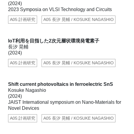
(2024)
2023 Symposia on VLSI Technology and Circuits
A05:計画研究
A05 長汐 晃輔 / KOSUKE NAGASHIO
loT利用を目指した2次元層状環境発電素子
長汐 晃輔
(2024)
A05:計画研究
A05 長汐 晃輔 / KOSUKE NAGASHIO
Shift current photovoltaics in ferroelectric SnS
Kosuke Nagashio
(2024)
JAIST International symposium on Nano-Materials for
Novel Devices
A05:計画研究
A05 長汐 晃輔 / KOSUKE NAGASHIO