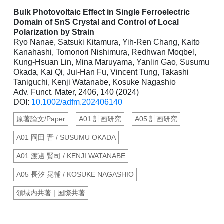
Bulk Photovoltaic Effect in Single Ferroelectric
Domain of SnS Crystal and Control of Local
Polarization by Strain
Ryo Nanae, Satsuki Kitamura, Yih-Ren Chang, Kaito
Kanahashi, Tomonori Nishimura, Redhwan Moqbel,
Kung-Hsuan Lin, Mina Maruyama, Yanlin Gao, Susumu
Okada, Kai Qi, Jui-Han Fu, Vincent Tung, Takashi
Taniguchi, Kenji Watanabe, Kosuke Nagashio
Adv. Funct. Mater, 2406, 140 (2024)
DOI:
10.1002/adfm.202406140
原著論文/Paper
A01:計画研究
A05:計画研究
A01 岡田 晋 / SUSUMU OKADA
A01 渡邊 賢司 / KENJI WATANABE
A05 長汐 晃輔 / KOSUKE NAGASHIO
領域内共著 | 国際共著