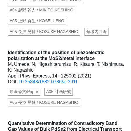
A04 越野 幹人 / MIKITO KOSHINO
A05 上野 貢生 / KOSEI UENO
A05 長汐 晃輔 / KOSUKE NAGASHIO
領域内共著
Identification of the position of piezoelectric
polarization at the MoS2/metal interface
M. Umeda, N. Higashitarumizu, R. Kitaura, T. Nishimura,
K. Nagashio
Appl. Phys. Express, 14 , 125002 (2021)
DOI:
10.35848/1882-0786/ac3d1f
原著論文/Paper
A05:計画研究
A05 長汐 晃輔 / KOSUKE NAGASHIO
Quantitative Determination of Contradictory Band
Gap Values of Bulk PdSe2 from Electrical Transport