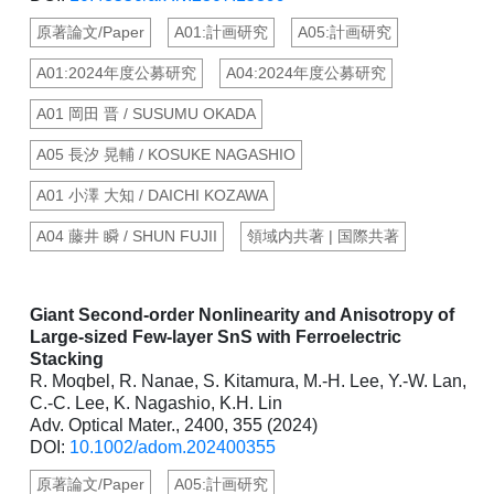
原著論文/Paper
A01:計画研究
A05:計画研究
A01:2024年度公募研究
A04:2024年度公募研究
A01 岡田 晋 / SUSUMU OKADA
A05 長汐 晃輔 / KOSUKE NAGASHIO
A01 小澤 大知 / DAICHI KOZAWA
A04 藤井 瞬 / SHUN FUJII
領域内共著 | 国際共著
Giant Second-order Nonlinearity and Anisotropy of
Large-sized Few-layer SnS with Ferroelectric
Stacking
R. Moqbel, R. Nanae, S. Kitamura, M.-H. Lee, Y.-W. Lan,
C.-C. Lee, K. Nagashio, K.H. Lin
Adv. Optical Mater., 2400, 355 (2024)
DOI:
10.1002/adom.202400355
原著論文/Paper
A05:計画研究