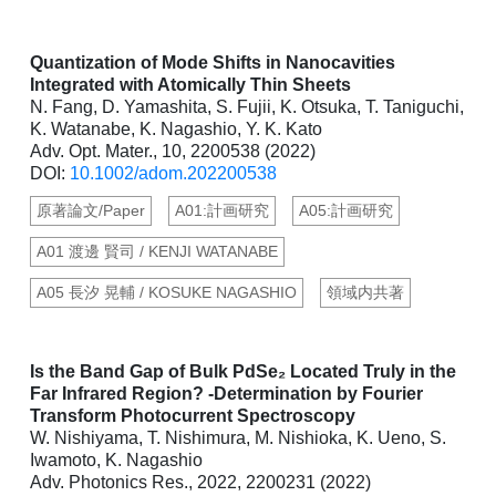
Quantization of Mode Shifts in Nanocavities
Integrated with Atomically Thin Sheets
N. Fang, D. Yamashita, S. Fujii, K. Otsuka, T. Taniguchi,
K. Watanabe, K. Nagashio, Y. K. Kato
Adv. Opt. Mater., 10, 2200538 (2022)
DOI:
10.1002/adom.202200538
原著論文/Paper
A01:計画研究
A05:計画研究
A01 渡邊 賢司 / KENJI WATANABE
A05 長汐 晃輔 / KOSUKE NAGASHIO
領域内共著
Is the Band Gap of Bulk PdSe₂ Located Truly in the
Far Infrared Region? -Determination by Fourier
Transform Photocurrent Spectroscopy
W. Nishiyama, T. Nishimura, M. Nishioka, K. Ueno, S.
Iwamoto, K. Nagashio
Adv. Photonics Res., 2022, 2200231 (2022)