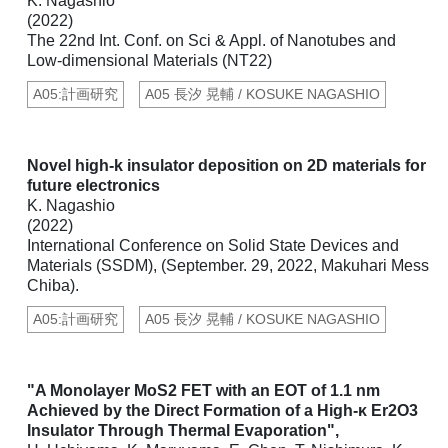
K. Nagashio
(2022)
The 22nd Int. Conf. on Sci & Appl. of Nanotubes and
Low-dimensional Materials (NT22)
A05:計画研究
A05 長汐 晃輔 / KOSUKE NAGASHIO
Novel high-k insulator deposition on 2D materials for
future electronics
K. Nagashio
(2022)
International Conference on Solid State Devices and
Materials (SSDM), (September. 29, 2022, Makuhari Mess
Chiba).
A05:計画研究
A05 長汐 晃輔 / KOSUKE NAGASHIO
"A Monolayer MoS2 FET with an EOT of 1.1 nm
Achieved by the Direct Formation of a High-κ Er2O3
Insulator Through Thermal Evaporation",