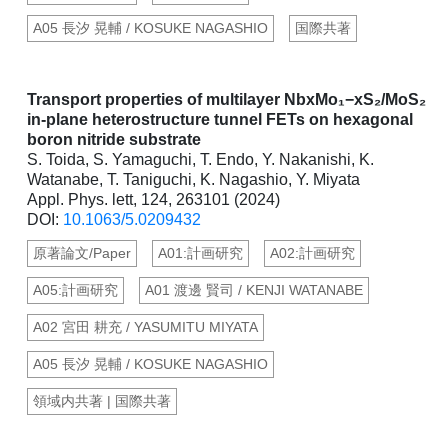
A05 長汐 晃輔 / KOSUKE NAGASHIO
国際共著
Transport properties of multilayer NbxMo₁−xS₂/MoS₂
in-plane heterostructure tunnel FETs on hexagonal
boron nitride substrate
S. Toida, S. Yamaguchi, T. Endo, Y. Nakanishi, K.
Watanabe, T. Taniguchi, K. Nagashio, Y. Miyata
Appl. Phys. lett, 124, 263101 (2024)
DOI:
10.1063/5.0209432
原著論文/Paper
A01:計画研究
A02:計画研究
A05:計画研究
A01 渡邊 賢司 / KENJI WATANABE
A02 宮田 耕充 / YASUMITU MIYATA
A05 長汐 晃輔 / KOSUKE NAGASHIO
領域内共著 | 国際共著