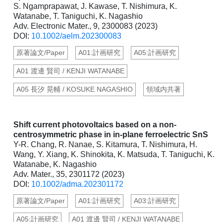
S. Ngamprapawat, J. Kawase, T. Nishimura, K.
Watanabe, T. Taniguchi, K. Nagashio
Adv. Electronic Mater., 9, 2300083 (2023)
DOI:
10.1002/aelm.202300083
原著論文/Paper
A01:計画研究
A05:計画研究
A01 渡邊 賢司 / KENJI WATANABE
A05 長汐 晃輔 / KOSUKE NAGASHIO
領域内共著
Shift current photovoltaics based on a non-
centrosymmetric phase in in-plane ferroelectric SnS
Y-R. Chang, R. Nanae, S. Kitamura, T. Nishimura, H.
Wang, Y. Xiang, K. Shinokita, K. Matsuda, T. Taniguchi, K.
Watanabe, K. Nagashio
Adv. Mater., 35, 2301172 (2023)
DOI:
10.1002/adma.202301172
原著論文/Paper
A01:計画研究
A03:計画研究
A05:計画研究
A01 渡邊 賢司 / KENJI WATANABE