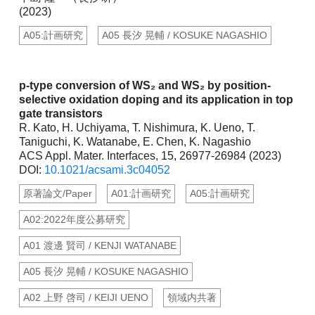
(2023)
A05:計画研究
A05 長汐 晃輔 / KOSUKE NAGASHIO
p-type conversion of WS₂ and WS₂ by position-
selective oxidation doping and its application in top
gate transistors
R. Kato, H. Uchiyama, T. Nishimura, K. Ueno, T.
Taniguchi, K. Watanabe, E. Chen, K. Nagashio
ACS Appl. Mater. Interfaces, 15, 26977-26984 (2023)
DOI:
10.1021/acsami.3c04052
原著論文/Paper
A01:計画研究
A05:計画研究
A02:2022年度公募研究
A01 渡邊 賢司 / KENJI WATANABE
A05 長汐 晃輔 / KOSUKE NAGASHIO
A02 上野 啓司 / KEIJI UENO
領域内共著