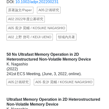
DOI:
10.1002/adpr.202200231
原著論文/Paper
A05:計画研究
A02:2022年度公募研究
A05 長汐 晃輔 / KOSUKE NAGASHIO
A02 上野 啓司 / KEIJI UENO
領域内共著
50 Ns Ultrafast Memory Operation in 2D
Heterostructured Non-Volatile Memory Device
K. Nagashio
(2022)
241st ECS Meeting, (June, 3, 2022, online).
A05:計画研究
A05 長汐 晃輔 / KOSUKE NAGASHIO
Ultrafast Memory Operation in 2D Heterostructured
Non-Volatile Memory Device