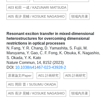
A03 松田 一成 / KAZUNARI MATSUDA
A05 長汐 晃輔 / KOSUKE NAGASHIO
領域内共著
Resonant exciton transfer in mixed-dimensional
heterostructures for overcoming dimensional
restrictions in optical processes
N. Fang, Y. R. Chang, D. Yamashita, S. Fujii, M.
Maruyama, Y. Gao, C. F. Fong, K. Otsuka, K. Nagashio,
S. Okada, Y. K. Kato
Nature Commun, 14, 8152 (2023)
DOI:
10.1038/s41467-023-43928-2
原著論文/Paper
A01:計画研究
A05:計画研究
A01 岡田 晋 / SUSUMU OKADA
A05 長汐 晃輔 / KOSUKE NAGASHIO
領域内共著