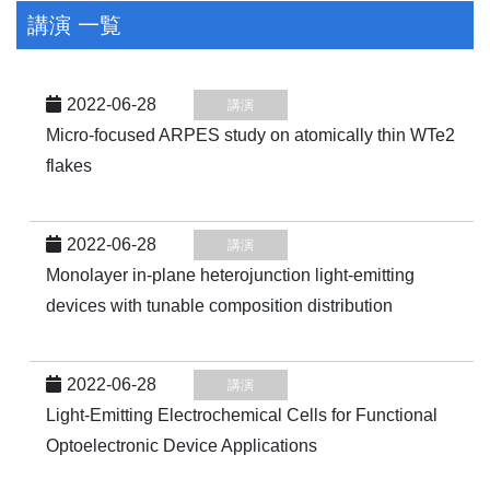
講演 一覧
2022-06-28
講演
Micro-focused ARPES study on atomically thin WTe2
flakes
2022-06-28
講演
Monolayer in-plane heterojunction light-emitting
devices with tunable composition distribution
2022-06-28
講演
Light-Emitting Electrochemical Cells for Functional
Optoelectronic Device Applications