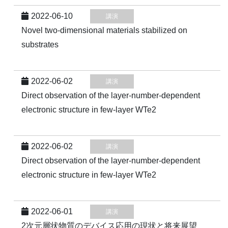
2022-06-10
講演
Novel two-dimensional materials stabilized on
substrates
2022-06-02
講演
Direct observation of the layer-number-dependent
electronic structure in few-layer WTe2
2022-06-02
講演
Direct observation of the layer-number-dependent
electronic structure in few-layer WTe2
2022-06-01
講演
2次元層状物質のデバイス応用の現状と将来展望