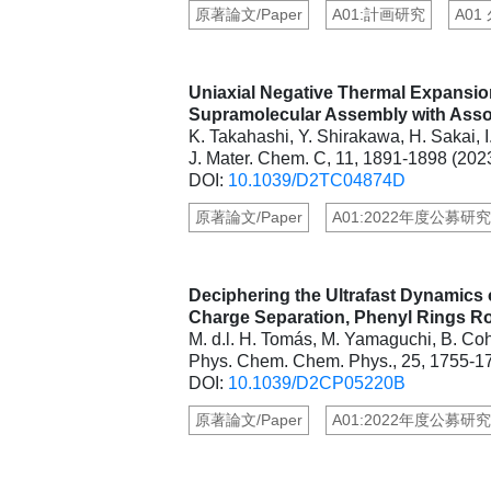
原著論文/Paper
A01:計画研究
A01 
Uniaxial Negative Thermal Expansio
Supramolecular Assembly with Asso
K. Takahashi, Y. Shirakawa, H. Sakai, 
J. Mater. Chem. C, 11, 1891-1898 (202
DOI:
10.1039/D2TC04874D
原著論文/Paper
A01:2022年度公募研究
Deciphering the Ultrafast Dynamics 
Charge Separation, Phenyl Rings R
M. d.l. H. Tomás, M. Yamaguchi, B. Coh
Phys. Chem. Chem. Phys., 25, 1755-1
DOI:
10.1039/D2CP05220B
原著論文/Paper
A01:2022年度公募研究