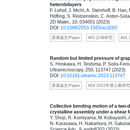
heterobilayers
F. Lohof, J. Michl, A. Steinhoff, B. Han
Höfling, S. Reitzenstein, C. Anton-Sol
2D Mater., 10, 034001 (2023)
DOI:
10.1088/2053-1583/acd265
原著論文/Paper
A01:計画研究
A01
Random but limited pressure of grap
S. Hirokawa, H. Teshima, P. Solis-Fern
Ultramicroscopy, 250, 113747 (2023)
DOI:
10.1016/j.ultramic.2023.113747
原著論文/Paper
A04:2022年度公募研究
Collective bending motion of a two-
crystalline assembly under a shear 
Y. Shoji, R. Komiyama, M. Kobayashi, A.
N. Karasawa, H. Nakamura, H. Sakurai
Science Adv., 9, eadg8202 (2023)