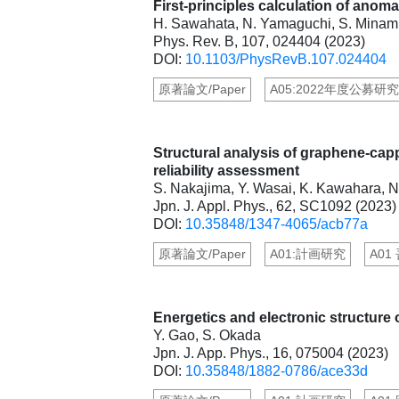
First-principles calculation of anom
H. Sawahata, N. Yamaguchi, S. Minami, 
Phys. Rev. B, 107, 024404 (2023)
DOI:
10.1103/PhysRevB.107.024404
原著論文/Paper
A05:2022年度公募研究
Structural analysis of graphene-cap
reliability assessment
S. Nakajima, Y. Wasai, K. Kawahara, 
Jpn. J. Appl. Phys., 62, SC1092 (2023)
DOI:
10.35848/1347-4065/acb77a
原著論文/Paper
A01:計画研究
A01
Energetics and electronic structure
Y. Gao, S. Okada
Jpn. J. App. Phys., 16, 075004 (2023)
DOI:
10.35848/1882-0786/ace33d