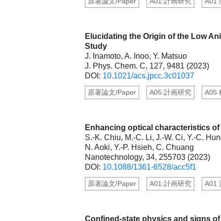
原著論文/Paper
A01:計画研究
A01
Elucidating the Origin of the Low An
Study
J. Inamoto, A. Inoo, Y. Matsuo
J. Phys. Chem. C, 127, 9481 (2023)
DOI:
10.1021/acs.jpcc.3c01037
原著論文/Paper
A05:計画研究
A05
Enhancing optical characteristics o
S.-K. Chiu, M.-C. Li, J.-W. Ci, Y.-C. Hu
N. Aoki, Y.-P. Hsieh, C. Chuang
Nanotechnology, 34, 255703 (2023)
DOI:
10.1088/1361-6528/acc5f1
原著論文/Paper
A01:計画研究
A01
Confined-state physics and signs of