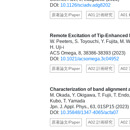
DOI:
10.1126/sciadv.adg8202
原著論文/Paper
A01:計画研究
A01
Remote Excitation of Tip-Enhanced
W. Peeters, S. Toyouchi, Y. Fujita, M. Wo
H. Uji-i
ACS Omega, 8, 38386-38393 (2023)
DOI:
10.1021/acsomega.3c04952
原著論文/Paper
A02:計画研究
A02
Characterization of band alignment 
M. Okada, Y. Okigawa, T. Fujii, T. Endo,
Kubo, T. Yamada
Jpn. J. Appl. Phys., 63, 01SP15 (2023)
DOI:
10.35848/1347-4065/acfa07
原著論文/Paper
A02:計画研究
A02