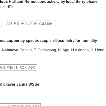
alous Hall and Nernst conductivity by local Berry phase
F. Ishii
A05 石井 史之 / FUMIYUKI ISHII
ped copper by spectroscopic ellipsometry for humidity
N. Nabatova-Gabain, P. Gomasang, H. Ago, H Akinaga, K. Ueno
 吾郷 浩樹 / HIROKI AGO
 of bilayer Janus WSSe