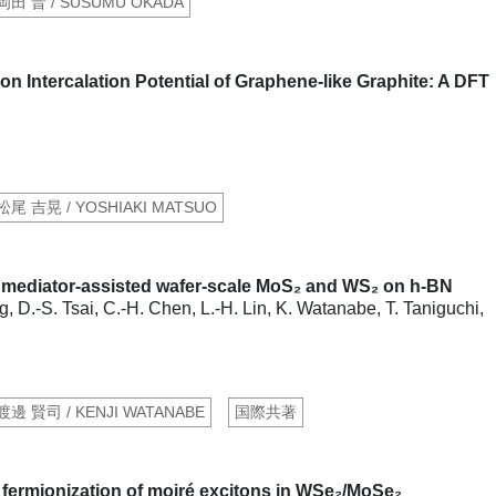
 岡田 晋 / SUSUMU OKADA
ion Intercalation Potential of Graphene-like Graphite: A DFT
 松尾 吉晃 / YOSHIAKI MATSUO
f mediator-assisted wafer-scale MoS₂ and WS₂ on h-BN
ng, D.-S. Tsai, C.-H. Chen, L.-H. Lin, K. Watanabe, T. Taniguchi,
 渡邊 賢司 / KENJI WATANABE
国際共著
 fermionization of moiré excitons in WSe₂/MoSe₂