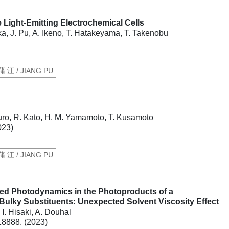
 Light-Emitting Electrochemical Cells
aka, J. Pu, A. Ikeno, T. Hatakeyama, T. Takenobu
蒲 江 / JIANG PU
guro, R. Kato, H. M. Yamamoto, T. Kusamoto
023)
蒲 江 / JIANG PU
ted Photodynamics in the Photoproducts of a
 Bulky Substituents: Unexpected Solvent Viscosity Effect
I. Hisaki, A. Douhal
18888. (2023)