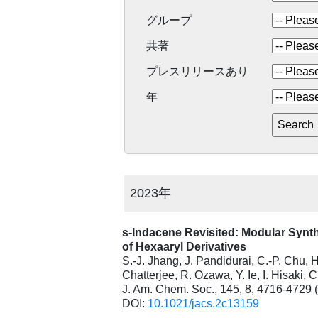
グループ
共著
プレスリリースあり
年
2023年
s-Indacene Revisited: Modular Synth
of Hexaaryl Derivatives
S.-J. Jhang, J. Pandidurai, C.-P. Chu, 
Chatterjee, R. Ozawa, Y. Ie, I. Hisaki, C
J. Am. Chem. Soc., 145, 8, 4716-4729 
DOI:
10.1021/jacs.2c13159