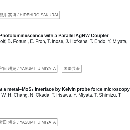
 櫻井 英博 / HIDEHIRO SAKURAI
 Photoluminescence with a Parallel AgNW Coupler
lf, B. Fortuni, E. Fron, T. Inose, J. Hofkens, T. Endo, Y. Miyata,
 宮田 耕充 / YASUMITU MIYATA
国際共著
at a metal–MoS₂ interface by Kelvin probe force microscopy
 W. H. Chang, N. Okada, T. Irisawa, Y. Miyata, T. Shimizu, T.
 宮田 耕充 / YASUMITU MIYATA