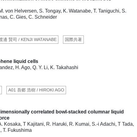
, M. von Helversen, S. Tongay, K. Watanabe, T. Taniguchi, S.
anas, C. Gies, C. Schneider
 渡邊 賢司 / KENJI WATANABE
国際共著
hene liquid cells
andez, H. Ago, Q. Y. Li, K. Takahashi
A01 吾郷 浩樹 / HIROKI AGO
dimensionally correlated bowl-stacked columnar liquid
force
 Kosaka, T Kajitani, R. Haruki, R. Kumai, S.-i Adachi, T Tada,
, T. Fukushima