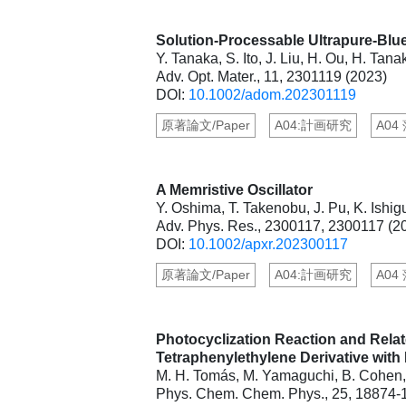
Solution-Processable Ultrapure-Blue
Y. Tanaka, S. Ito, J. Liu, H. Ou, H. Tan
Adv. Opt. Mater., 11, 2301119 (2023)
DOI:
10.1002/adom.202301119
原著論文/Paper
A04:計画研究
A04 
A Memristive Oscillator
Y. Oshima, T. Takenobu, J. Pu, K. Ishi
Adv. Phys. Res., 2300117, 2300117 (2
DOI:
10.1002/apxr.202300117
原著論文/Paper
A04:計画研究
A04 
Photocyclization Reaction and Rela
Tetraphenylethylene Derivative with
M. H. Tomás, M. Yamaguchi, B. Cohen, 
Phys. Chem. Chem. Phys., 25, 18874-