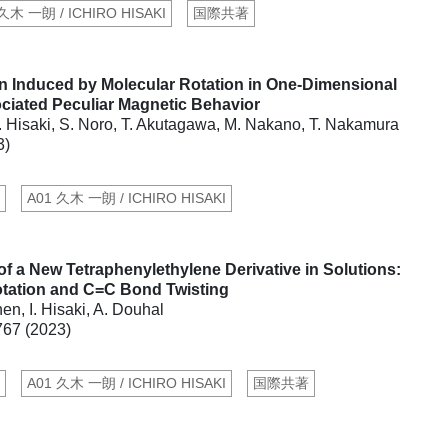
久木 一朗 / ICHIRO HISAKI
国際共著
n Induced by Molecular Rotation in One-Dimensional
ciated Peculiar Magnetic Behavior
I. Hisaki, S. Noro, T. Akutagawa, M. Nakano, T. Nakamura
3)
A01 久木 一朗 / ICHIRO HISAKI
of a New Tetraphenylethylene Derivative in Solutions:
otation and C=C Bond Twisting
en, I. Hisaki, A. Douhal
767 (2023)
A01 久木 一朗 / ICHIRO HISAKI
国際共著