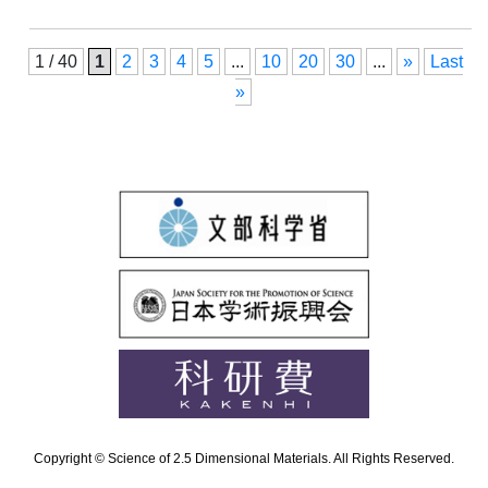
1 / 40
1
2
3
4
5
...
10
20
30
...
»
Last
»
Copyright © Science of 2.5 Dimensional Materials. All Rights Reserved.