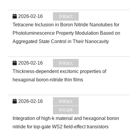
2026-02-16
原著論文
Tetracene Inclusion in Boron Nitride Nanotubes for
Photoluminescence Property Modulation Based on
Aggregated State Control in Their Nanocavity
2026-02-16
原著論文
Thickness-dependent excitonic properties of
hexagonal boron-nitride thin films
2026-02-16
原著論文
研究成果
Integration of high-k material and hexagonal boron
nitride for top-gate WS2 field-effect transistors